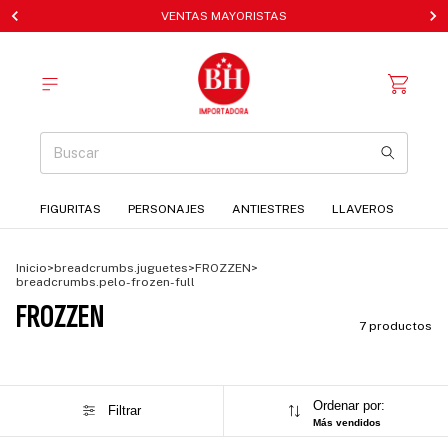
VENTAS MAYORISTAS
FIGURITAS
PERSONAJES
ANTIESTRES
LLAVEROS
Inicio
>
breadcrumbs.juguetes
>
FROZZEN
>
breadcrumbs.pelo-frozen-full
FROZZEN
7 productos
Ordenar por:
Filtrar
Más vendidos