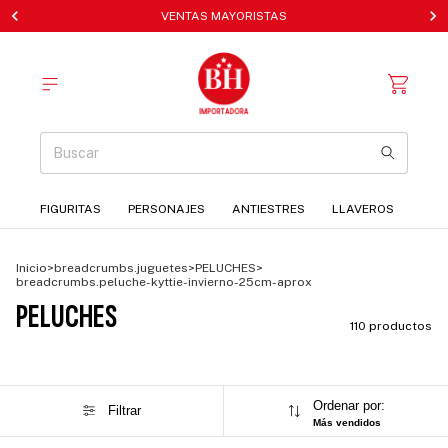
VENTAS MAYORISTAS
FIGURITAS
PERSONAJES
ANTIESTRES
LLAVEROS
Inicio
>
breadcrumbs.juguetes
>
PELUCHES
>
breadcrumbs.peluche-kyttie-invierno-25cm-aprox
PELUCHES
110 productos
Ordenar por:
Filtrar
Más vendidos