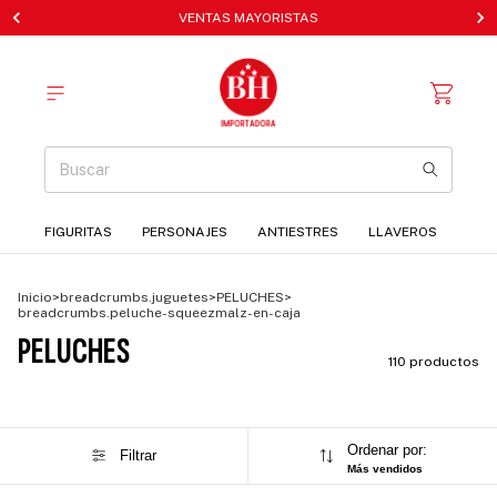
VENTAS MAYORISTAS
FIGURITAS
PERSONAJES
ANTIESTRES
LLAVEROS
Inicio
>
breadcrumbs.juguetes
>
PELUCHES
>
breadcrumbs.peluche-squeezmalz-en-caja
PELUCHES
110 productos
Ordenar por:
Filtrar
Más vendidos