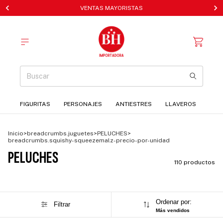
VENTAS MAYORISTAS
FIGURITAS
PERSONAJES
ANTIESTRES
LLAVEROS
Inicio
>
breadcrumbs.juguetes
>
PELUCHES
>
breadcrumbs.squishy-squeezemalz-precio-por-unidad
PELUCHES
110 productos
Ordenar por:
Filtrar
Más vendidos